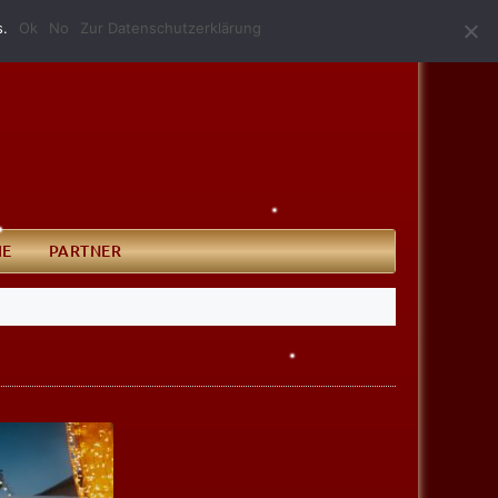
(0340) 52 10 146
info@grillundimbissmerkel.de
s.
Ok
No
Zur Datenschutzerklärung
IE
PARTNER