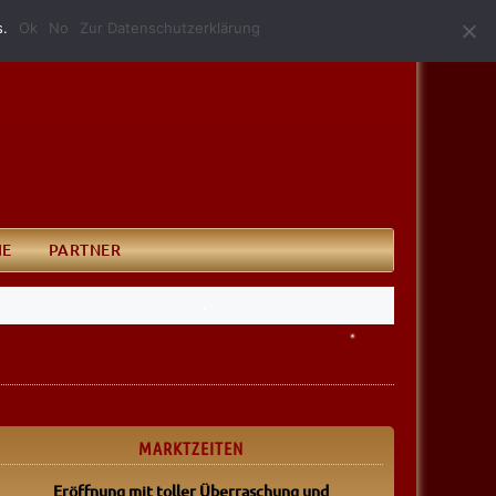
(0340) 52 10 146
info@grillundimbissmerkel.de
s.
Ok
No
Zur Datenschutzerklärung
IE
PARTNER
MARKTZEITEN
Eröffnung mit toller Überraschung
und