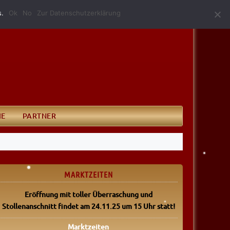
(0340) 52 10 146
info@grillundimbissmerkel.de
s.
Ok
No
Zur Datenschutzerklärung
IE
PARTNER
MARKTZEITEN
Eröffnung mit toller Überraschung
und
Stollenanschnitt findet am 24.11.25 um 15 Uhr statt!
Marktzeiten