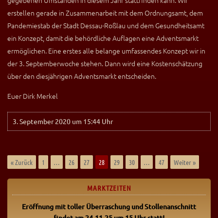
erstellen gerade in Zusammenarbeit mit dem Ordnungsamt, dem
Pandemiestab der Stadt Dessau-Roßlau und dem Gesundheitsamt
ein Konzept, damit die behördliche Auflagen eine Adventsmarkt
ermöglichen. Eine erstes alle belange umfassendes Konzept wir in
der 3. Septemberwoche stehen. Dann wird eine Kostenschätzung
über den diesjährigen Adventsmarkt entscheiden.
Euer Dirk Merkel
3. September 2020 um 15:44 Uhr
« Zurück
1
…
26
27
28
29
30
…
47
Weiter »
MARKTZEITEN
Eröffnung mit toller Überraschung
und Stollenanschnitt
findet am 24.11.25 um 15 Uhr statt!