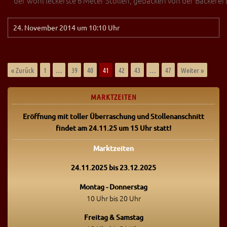
der wohl leckerste 6 Meter Stollen, gebacken von der Bäckere
24. November 2014 um 10:10 Uhr
« Zurück
1
…
39
40
41
42
43
…
47
Weiter »
MARKTZEITEN
Eröffnung mit toller Überraschung
und Stollenanschnitt
findet am 24.11.25 um 15 Uhr statt!
Marktzeiten
24.11.2025 bis 23.12.2025
Montag - Donnerstag
10 Uhr bis 20 Uhr
Freitag & Samstag