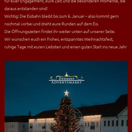
für euer Engagement, eure Zeit und die besonderen Momente, die
daraus entstanden sind!
Wichtig: Die Eisbahn bleibt bis zum 6. Januar – also kommt gern
nochmal vorbei und dreht eure Runden auf dem Eis.
Die Öffnungszeiten findet ihr weiter unten auf unserer Seite.
Wir wünschen euch ein frohes, entspanntes Weihnachtsfest,
ruhige Tage mit euren Liebsten und einen guten Start ins neue Jahr