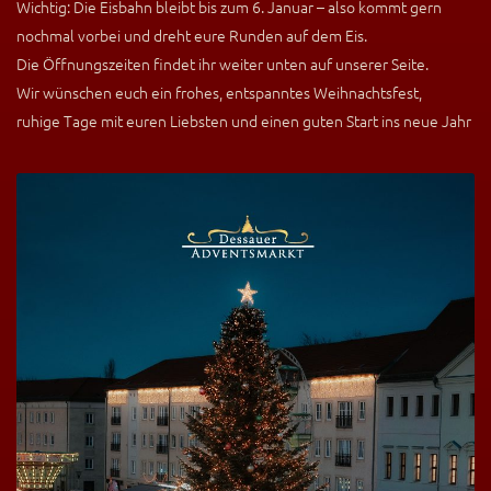
Wichtig: Die Eisbahn bleibt bis zum 6. Januar – also kommt gern
nochmal vorbei und dreht eure Runden auf dem Eis.
Die Öffnungszeiten findet ihr weiter unten auf unserer Seite.
Wir wünschen euch ein frohes, entspanntes Weihnachtsfest,
ruhige Tage mit euren Liebsten und einen guten Start ins neue Jahr