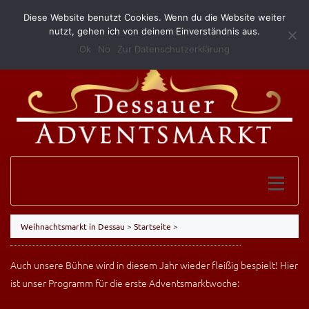
Diese Website benutzt Cookies. Wenn du die Website weiter
(0340) 52 10 146
info@grillundimbissmerkel.de
nutzt, gehen ich von deinem Einverständnis aus.
Ok
No
Zur Datenschutzerklärung
Weihnachtsmarkt in Dessau
>
Startseite
>
Auch unsere Bühne wird in diesem Jahr wieder fleißig bespielt! Hier
ist unser Programm für die erste Adventsmarktwoche: