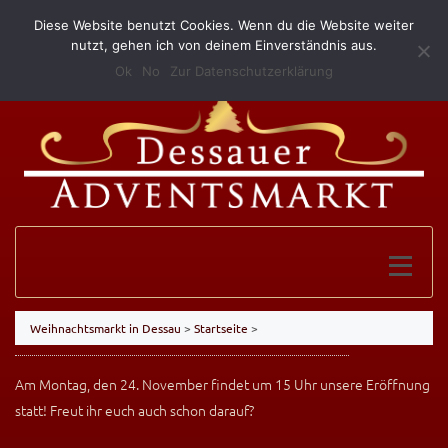
Diese Website benutzt Cookies. Wenn du die Website weiter
(0340) 52 10 146
info@grillundimbissmerkel.de
nutzt, gehen ich von deinem Einverständnis aus.
Ok
No
Zur Datenschutzerklärung
Weihnachtsmarkt in Dessau
>
Startseite
>
Am Montag, den 24. November findet um 15 Uhr unsere Eröffnung
statt! Freut ihr euch auch schon darauf?