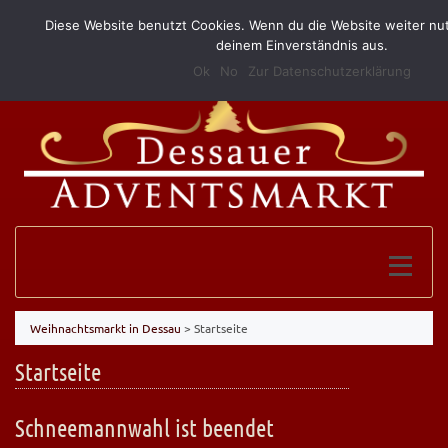
Diese Website benutzt Cookies. Wenn du die Website weiter nut
(0340) 52 10 146
info@grillundimbissmerkel.de
deinem Einverständnis aus.
Ok
No
Zur Datenschutzerklärung
Weihnachtsmarkt in Dessau
>
Startseite
Startseite
Schneemannwahl ist beendet